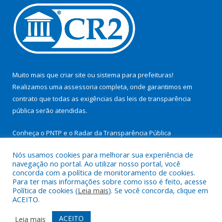
Muito mais que
criar site
ou
sistema para prefeituras
!
Realizamos uma
assessoria
completa, onde garantimos em
contrato que todas as exigências das
leis de transparência
pública
serão atendidas.
Conheça o
PNTP
e o
Radar da Transparência Pública
Nós usamos cookies para melhorar sua experiência de
navegação no portal. Ao utilizar nosso portal, você
concorda com a política de monitoramento de cookies.
Para ter mais informações sobre como isso é feito, acesse
Todos os direitos reservados a Prefeitura Municipal de São
Política de cookies (
Leia mais
). Se você concorda, clique em
Miguel do Guamá.
ACEITO.
Mapa do Site
Acessar Área Administrativa
ACEITO
Leia mais