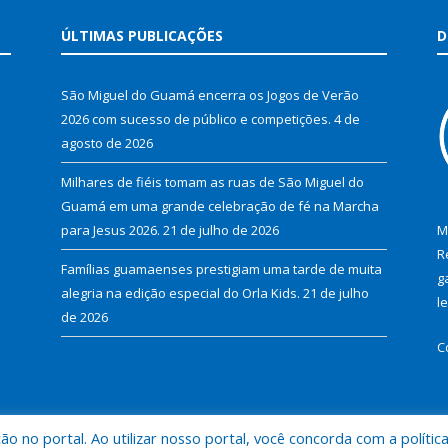
ÚLTIMAS PUBLICAÇÕES
D
São Miguel do Guamá encerra os Jogos de Verão
2026 com sucesso de público e competições.
4 de
agosto de 2026
Milhares de fiéis tomam as ruas de São Miguel do
Guamá em uma grande celebração de fé na Marcha
para Jesus 2026.
21 de julho de 2026
M
R
Famílias guamaenses prestigiam uma tarde de muita
g
alegria na edição especial do Orla Kids.
21 de julho
l
de 2026
C
 no portal. Ao utilizar nosso portal, você concorda com a polític