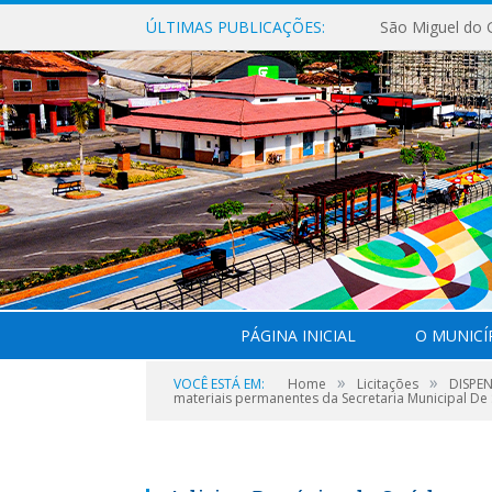
ÚLTIMAS PUBLICAÇÕES:
PÁGINA INICIAL
O MUNICÍ
»
»
VOCÊ ESTÁ EM:
Home
Licitações
DISPEN
materiais permanentes da Secretaria Municipal De