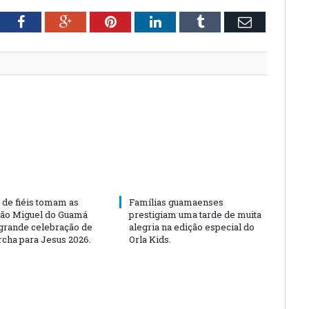
tter
Facebook
Google+
Pinterest
LinkedIn
Tumblr
Email
 de fiéis tomam as
Famílias guamaenses
São Miguel do Guamá
prestigiam uma tarde de muita
rande celebração de
alegria na edição especial do
rcha para Jesus 2026.
Orla Kids.