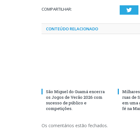
COMPARTILHAR:
Twi
CONTEÚDO RELACIONADO
São Miguel do Guamá encerra
Milhares
os Jogos de Verão 2026 com
ruas de 
sucesso de público e
em uma g
competições.
fé na Ma
Os comentários estão fechados.