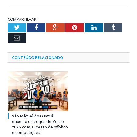
COMPARTILHAR:
Twitter
Facebook
Google+
Pinterest
LinkedIn
Tumblr
Email
CONTEÚDO RELACIONADO
São Miguel do Guamá
encerra os Jogos de Verão
2026 com sucesso de público
e competições.