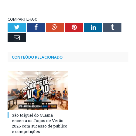
COMPARTILHAR:
Twitter
Facebook
Google+
Pinterest
LinkedIn
Tumblr
Email
CONTEÚDO RELACIONADO
São Miguel do Guamá
encerra os Jogos de Verão
2026 com sucesso de público
e competições.