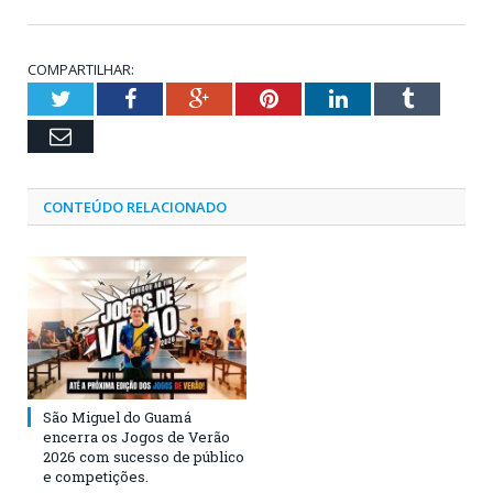
COMPARTILHAR:
Twitter
Facebook
Google+
Pinterest
LinkedIn
Tumblr
Email
CONTEÚDO RELACIONADO
São Miguel do Guamá
encerra os Jogos de Verão
2026 com sucesso de público
e competições.