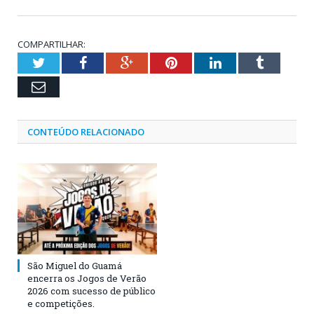
COMPARTILHAR:
Twitter
Facebook
Google+
Pinterest
LinkedIn
Tumblr
Email
CONTEÚDO RELACIONADO
São Miguel do Guamá
encerra os Jogos de Verão
2026 com sucesso de público
e competições.