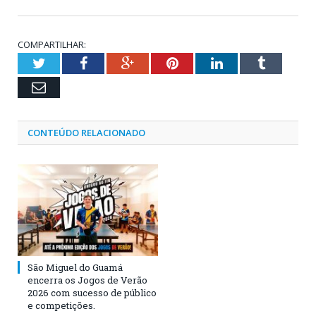
COMPARTILHAR:
Twitter
Facebook
Google+
Pinterest
LinkedIn
Tumblr
Email
CONTEÚDO RELACIONADO
São Miguel do Guamá
encerra os Jogos de Verão
2026 com sucesso de público
e competições.