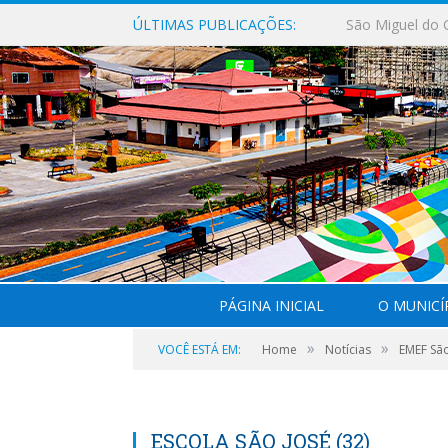
ÚLTIMAS PUBLICAÇÕES:
PÁGINA INICIAL
O MUNICÍ
»
»
VOCÊ ESTÁ EM:
Home
Notícias
EMEF São
ESCOLA SÃO JOSÉ (32)