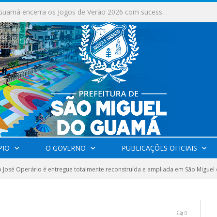
Milhares de fiéis tomam as ruas de São Miguel do Guamá em uma grande celebração de fé na Marcha para Jesus 2026.
PIO
O GOVERNO
PUBLICAÇÕES OFICIAIS
 José Operário é entregue totalmente reconstruída e ampliada em São Migue
0