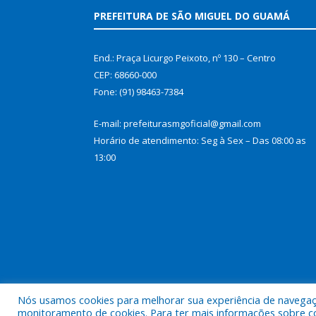
PREFEITURA DE SÃO MIGUEL DO GUAMÁ
End.: Praça Licurgo Peixoto, nº 130 – Centro
CEP: 68660-000
Fone: (91) 98463-7384
E-mail: prefeiturasmgoficial@gmail.com
Horário de atendimento: Seg à Sex – Das 08:00 as
13:00
Nós usamos cookies para melhorar sua experiência de navegação
Todos os direitos reservados a Prefeitura Municip
monitoramento de cookies. Para ter mais informações sobre como