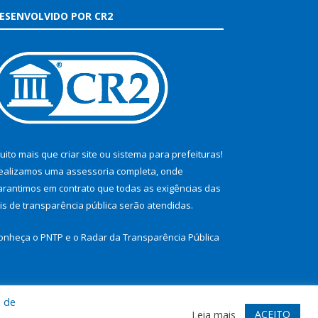
ESENVOLVIDO POR CR2
uito mais que
criar site
ou
sistema para prefeituras
!
ealizamos uma
assessoria
completa, onde
arantimos em contrato que todas as exigências das
eis de transparência pública
serão atendidas.
onheça o
PNTP
e o
Radar da Transparência Pública
a de
te
Acessar Área Administrativa
Acessar Webmail
ACEITO
Leia mais