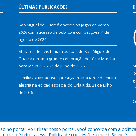
ÚLTIMAS PUBLICAÇÕES
D
São Miguel do Guamá encerra os Jogos de Verão
2026 com sucesso de público e competições.
4 de
agosto de 2026
Milhares de fiéis tomam as ruas de São Miguel do
Guamá em uma grande celebração de fé na Marcha
para Jesus 2026.
21 de julho de 2026
M
R
Famílias guamaenses prestigiam uma tarde de muita
g
alegria na edição especial do Orla Kids.
21 de julho
l
de 2026
C
 no portal. Ao utilizar nosso portal, você concorda com a polític
al de São Miguel do Guamá.
Mapa do Si
 isso é feito, acesse Política de cookies (
Leia mais
). Se você