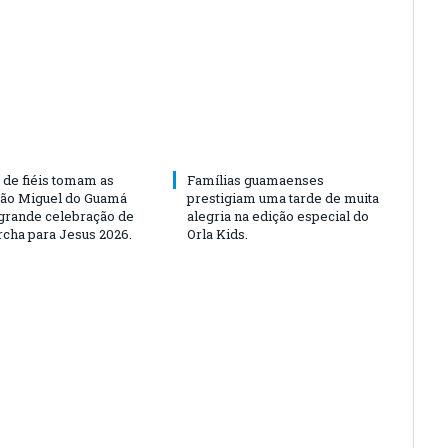
 de fiéis tomam as
Famílias guamaenses
São Miguel do Guamá
prestigiam uma tarde de muita
rande celebração de
alegria na edição especial do
rcha para Jesus 2026.
Orla Kids.