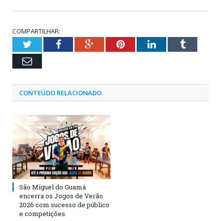
COMPARTILHAR:
Twitter
Facebook
Google+
Pinterest
LinkedIn
Tumblr
Email
CONTEÚDO RELACIONADO
São Miguel do Guamá
encerra os Jogos de Verão
2026 com sucesso de público
e competições.