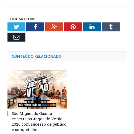
COMPARTILHAR:
Twitter
Facebook
Google+
Pinterest
LinkedIn
Tumblr
Email
CONTEÚDO RELACIONADO
São Miguel do Guamá
encerra os Jogos de Verão
2026 com sucesso de público
e competições.