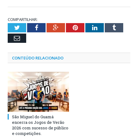
COMPARTILHAR:
Twitter
Facebook
Google+
Pinterest
LinkedIn
Tumblr
Email
CONTEÚDO RELACIONADO
São Miguel do Guamá
encerra os Jogos de Verão
2026 com sucesso de público
e competições.