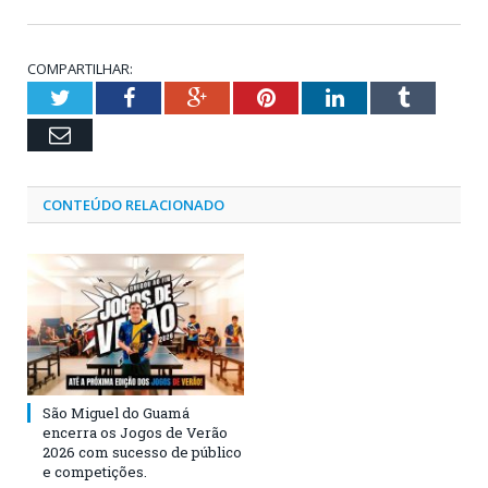
COMPARTILHAR:
Twitter
Facebook
Google+
Pinterest
LinkedIn
Tumblr
Email
CONTEÚDO RELACIONADO
São Miguel do Guamá
encerra os Jogos de Verão
2026 com sucesso de público
e competições.