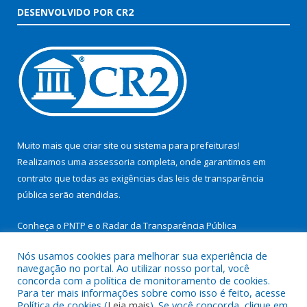
DESENVOLVIDO POR CR2
Muito mais que
criar site
ou
sistema para prefeituras
!
Realizamos uma
assessoria
completa, onde garantimos em
contrato que todas as exigências das
leis de transparência
pública
serão atendidas.
Conheça o
PNTP
e o
Radar da Transparência Pública
Nós usamos cookies para melhorar sua experiência de
navegação no portal. Ao utilizar nosso portal, você
concorda com a política de monitoramento de cookies.
Para ter mais informações sobre como isso é feito, acesse
Todos os direitos reservados a Prefeitura Municipal de São
Política de cookies (
Leia mais
). Se você concorda, clique em