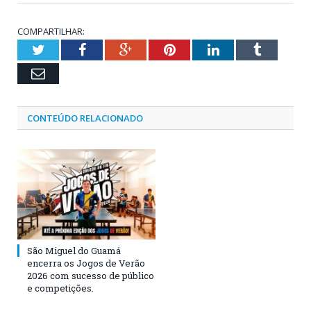
COMPARTILHAR:
Twitter
Facebook
Google+
Pinterest
LinkedIn
Tumblr
Email
CONTEÚDO RELACIONADO
São Miguel do Guamá
encerra os Jogos de Verão
2026 com sucesso de público
e competições.