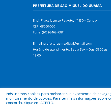
PREFEITURA DE SÃO MIGUEL DO GUAMÁ
End.: Praça Licurgo Peixoto, nº 130 – Centro
CEP: 68660-000
Fone: (91) 98463-7384
E-mail: prefeiturasmgoficial@gmail.com
Horário de atendimento: Seg à Sex – Das 08:00 as
13:00
Nós usamos cookies para melhorar sua experiência de navegação
monitoramento de cookies. Para ter mais informações sobre como
concorda, clique em ACEITO.
Todos os direitos reservados a Prefeitura Municip