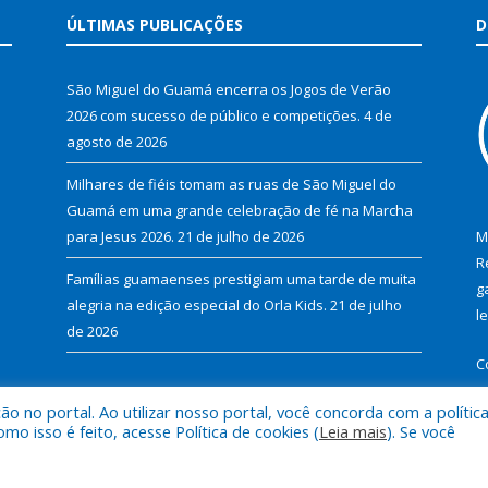
ÚLTIMAS PUBLICAÇÕES
D
São Miguel do Guamá encerra os Jogos de Verão
2026 com sucesso de público e competições.
4 de
agosto de 2026
Milhares de fiéis tomam as ruas de São Miguel do
Guamá em uma grande celebração de fé na Marcha
para Jesus 2026.
21 de julho de 2026
M
R
Famílias guamaenses prestigiam uma tarde de muita
g
alegria na edição especial do Orla Kids.
21 de julho
l
de 2026
C
 no portal. Ao utilizar nosso portal, você concorda com a polític
 isso é feito, acesse Política de cookies (
Leia mais
). Se você
al de São Miguel do Guamá.
Mapa do Si