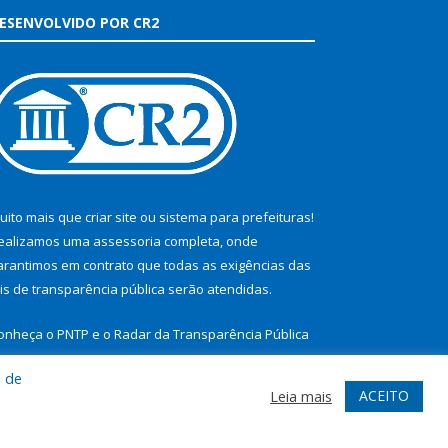
ESENVOLVIDO POR CR2
uito mais que
criar site
ou
sistema para prefeituras
!
ealizamos uma
assessoria
completa, onde
arantimos em contrato que todas as exigências das
eis de transparência pública
serão atendidas.
onheça o
PNTP
e o
Radar da Transparência Pública
a de
ACEITO
Leia mais
te
Acessar Área Administrativa
Acessar Webmail