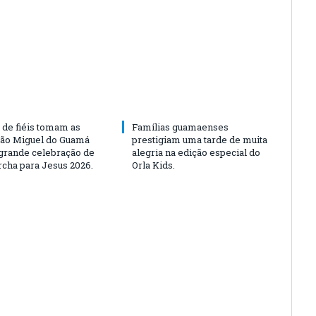
 de fiéis tomam as
Famílias guamaenses
São Miguel do Guamá
prestigiam uma tarde de muita
rande celebração de
alegria na edição especial do
rcha para Jesus 2026.
Orla Kids.