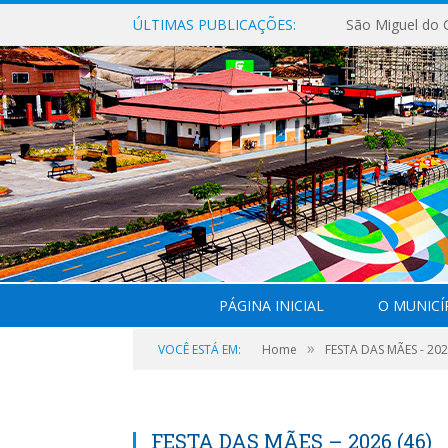
ÚLTIMAS PUBLICAÇÕES:
PÁGINA INICIAL
O MUNICÍ
»
VOCÊ ESTÁ EM:
Home
FESTA DAS MÃES - 202
FESTA DAS MÃES – 2026 (46)