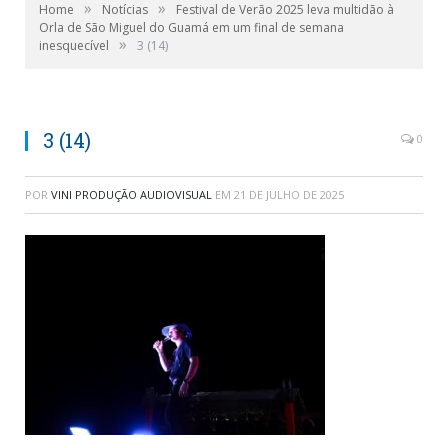
»
»
Home
Notícias
Festival de Verão 2025 leva multidão à
Orla de São Miguel do Guamá em um final de semana
»
inesquecível
3 (14)
3 (14)
0
POR
VINI PRODUÇÃO AUDIOVISUAL
EM
21 DE JULHO DE 2025