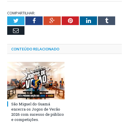
COMPARTILHAR:
Twitter
Facebook
Google+
Pinterest
LinkedIn
Tumblr
Email
CONTEÚDO RELACIONADO
São Miguel do Guamá
encerra os Jogos de Verão
2026 com sucesso de público
e competições.