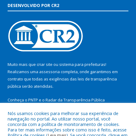
DESENVOLVIDO POR CR2
Muito mais que
criar site
ou
sistema para prefeituras
!
Realizamos uma
assessoria
completa, onde garantimos em
contrato que todas as exigências das
leis de transparência
pública
serão atendidas.
Conheça o
PNTP
e o
Radar da Transparência Pública
Nós usamos cookies para melhorar sua experiência de
navegação no portal. Ao utilizar nosso portal, você
concorda com a política de monitoramento de cookies.
Para ter mais informações sobre como isso é feito, acesse
Todos os direitos reservados a Prefeitura Municipal de São
Política de cookies (
Leia mais
). Se você concorda, clique em