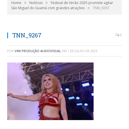
»
»
Home
Notícias
Festival de Verão 2025 promete agitar
»
São Miguel do Guamá com grandes atrações
TNN_9267
Joelma
TNN_9267
0
POR
VINI PRODUÇÃO AUDIOVISUAL
EM
1 DE JULHO DE 2025