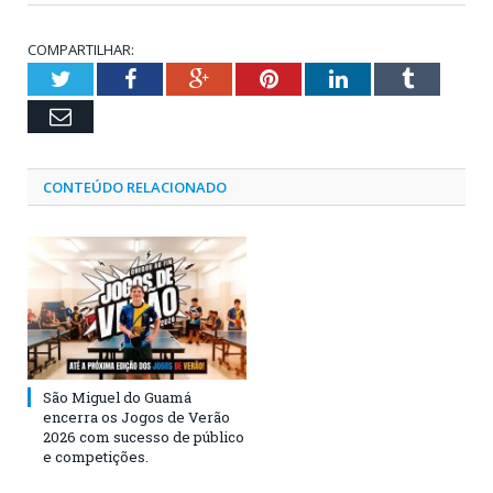
COMPARTILHAR:
Twitter
Facebook
Google+
Pinterest
LinkedIn
Tumblr
Email
CONTEÚDO RELACIONADO
São Miguel do Guamá
encerra os Jogos de Verão
2026 com sucesso de público
e competições.