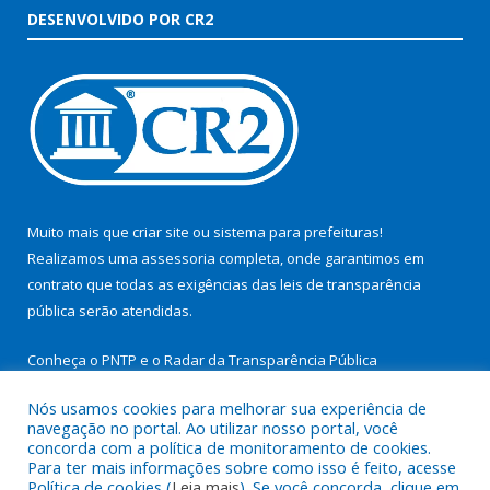
DESENVOLVIDO POR CR2
Muito mais que
criar site
ou
sistema para prefeituras
!
Realizamos uma
assessoria
completa, onde garantimos em
contrato que todas as exigências das
leis de transparência
pública
serão atendidas.
Conheça o
PNTP
e o
Radar da Transparência Pública
Nós usamos cookies para melhorar sua experiência de
navegação no portal. Ao utilizar nosso portal, você
concorda com a política de monitoramento de cookies.
Para ter mais informações sobre como isso é feito, acesse
Todos os direitos reservados a Prefeitura Municipal de São
Política de cookies (
Leia mais
). Se você concorda, clique em