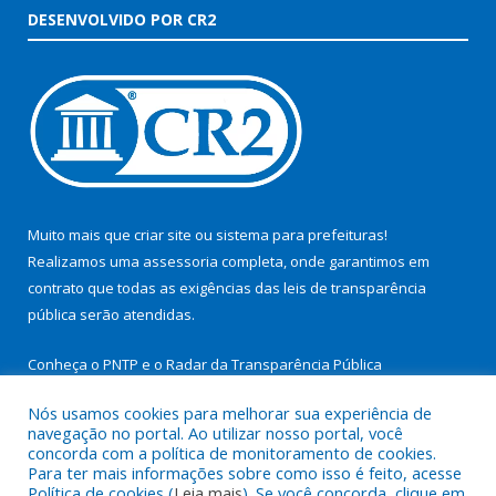
DESENVOLVIDO POR CR2
Muito mais que
criar site
ou
sistema para prefeituras
!
Realizamos uma
assessoria
completa, onde garantimos em
contrato que todas as exigências das
leis de transparência
pública
serão atendidas.
Conheça o
PNTP
e o
Radar da Transparência Pública
Nós usamos cookies para melhorar sua experiência de
navegação no portal. Ao utilizar nosso portal, você
concorda com a política de monitoramento de cookies.
Para ter mais informações sobre como isso é feito, acesse
Todos os direitos reservados a Prefeitura Municipal de São
Política de cookies (
Leia mais
). Se você concorda, clique em