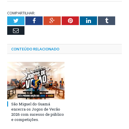
COMPARTILHAR:
Twitter
Facebook
Google+
Pinterest
LinkedIn
Tumblr
Email
CONTEÚDO RELACIONADO
São Miguel do Guamá
encerra os Jogos de Verão
2026 com sucesso de público
e competições.