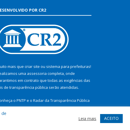
ESENVOLVIDO POR CR2
uito mais que
criar site
ou
sistema para prefeituras
!
ealizamos uma
assessoria
completa, onde
arantimos em contrato que todas as exigências das
eis de transparência pública
serão atendidas.
onheça o
PNTP
e o
Radar da Transparência Pública
a de
ACEITO
Leia mais