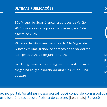
ÚLTIMAS PUBLICAÇÕES
D
São Miguel do Guamá encerra os Jogos de Verão
2026 com sucesso de público e competições.
4 de
agosto de 2026
Milhares de fiéis tomam as ruas de São Miguel do
Guamá em uma grande celebração de fé na Marcha
para Jesus 2026.
21 de julho de 2026
M
R
Famílias guamaenses prestigiam uma tarde de muita
g
alegria na edição especial do Orla Kids.
21 de julho
l
de 2026
C
 no portal. Ao utilizar nosso portal, você concorda com a polític
 isso é feito, acesse Política de cookies (
Leia mais
). Se você