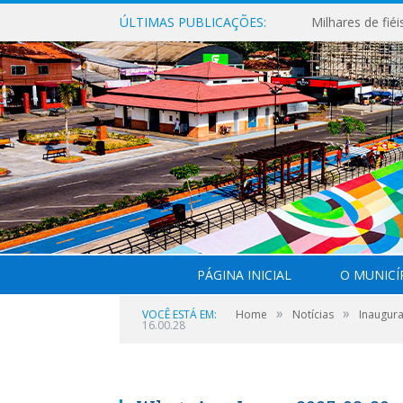
ÚLTIMAS PUBLICAÇÕES:
PÁGINA INICIAL
O MUNICÍ
»
»
VOCÊ ESTÁ EM:
Home
Notícias
Inaugura
16.00.28