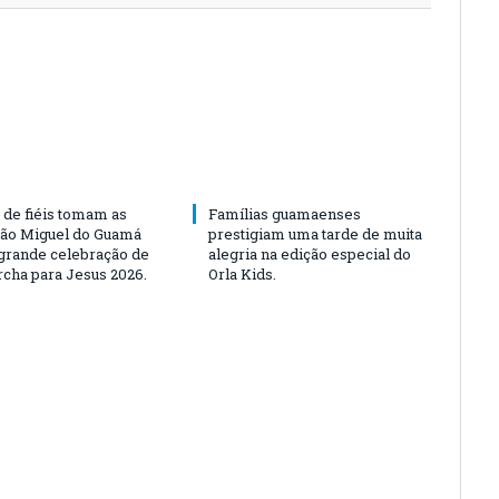
 de fiéis tomam as
Famílias guamaenses
São Miguel do Guamá
prestigiam uma tarde de muita
rande celebração de
alegria na edição especial do
rcha para Jesus 2026.
Orla Kids.