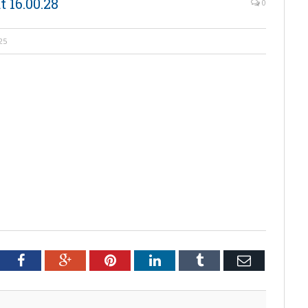
 16.00.28
0
25
tter
Facebook
Google+
Pinterest
LinkedIn
Tumblr
Email