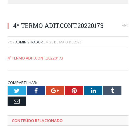
4º TERMO ADIT.CONT.20220173
0
POR
ADMINISTRADOR
EM
25 DE MAIO DE 2026
4º TERMO ADIT.CONT.20220173
COMPARTILHAR:
Twitter
Facebook
Google+
Pinterest
LinkedIn
Tumblr
Email
CONTEÚDO RELACIONADO