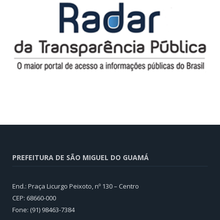
PREFEITURA DE SÃO MIGUEL DO GUAMÁ
End.: Praça Licurgo Peixoto, nº 130 – Centro
CEP: 68660-000
Fone: (91) 98463-7384