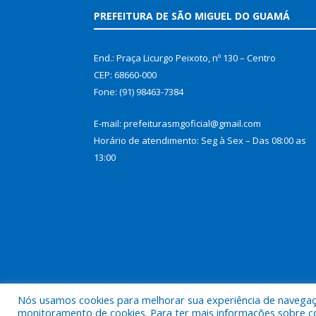
PREFEITURA DE SÃO MIGUEL DO GUAMÁ
End.: Praça Licurgo Peixoto, nº 130 – Centro
CEP: 68660-000
Fone: (91) 98463-7384
E-mail: prefeiturasmgoficial@gmail.com
Horário de atendimento: Seg à Sex – Das 08:00 as
13:00
Nós usamos cookies para melhorar sua experiência de navegação
Todos os direitos reservados a Prefeitura Municip
monitoramento de cookies. Para ter mais informações sobre como