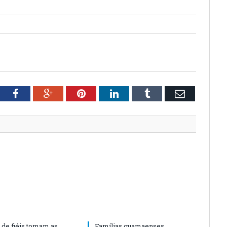
tter
Facebook
Google+
Pinterest
LinkedIn
Tumblr
Email
 de fiéis tomam as
Famílias guamaenses