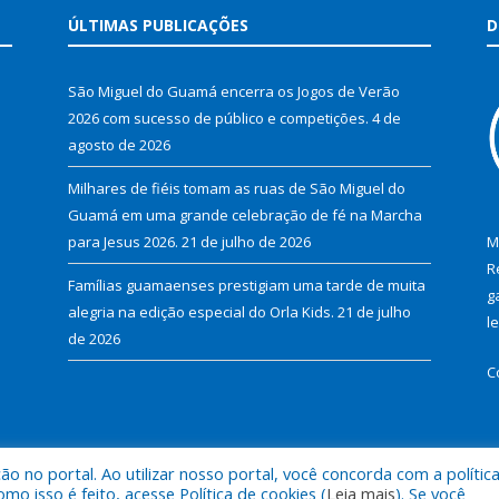
ÚLTIMAS PUBLICAÇÕES
D
São Miguel do Guamá encerra os Jogos de Verão
2026 com sucesso de público e competições.
4 de
agosto de 2026
Milhares de fiéis tomam as ruas de São Miguel do
Guamá em uma grande celebração de fé na Marcha
para Jesus 2026.
21 de julho de 2026
M
R
Famílias guamaenses prestigiam uma tarde de muita
g
alegria na edição especial do Orla Kids.
21 de julho
l
de 2026
C
 no portal. Ao utilizar nosso portal, você concorda com a polític
al de São Miguel do Guamá.
Mapa do Si
 isso é feito, acesse Política de cookies (
Leia mais
). Se você