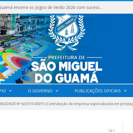
São Miguel do Guamá encerra os Jogos de Verão 2026 com sucesso de público e competições.
PIO
O GOVERNO
PUBLICAÇÕES OFICIAIS
IBILIDADE Nº 6/2019-00015 (Contratação de empresa especializada em prestaçã
0