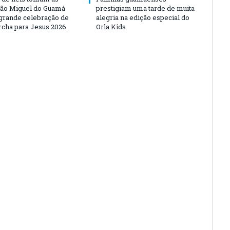
São Miguel do Guamá
prestigiam uma tarde de muita
rande celebração de
alegria na edição especial do
rcha para Jesus 2026.
Orla Kids.