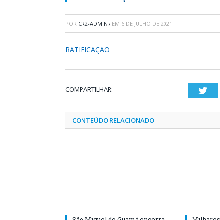
POR
CR2-ADMIN7
EM
6 DE JULHO DE 2021
RATIFICAÇÃO
COMPARTILHAR:
Twi
CONTEÚDO RELACIONADO
São Miguel do Guamá encerra
Milhares