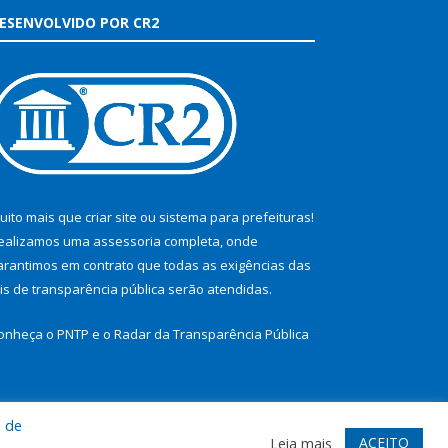
ESENVOLVIDO POR CR2
uito mais que
criar site
ou
sistema para prefeituras
!
ealizamos uma
assessoria
completa, onde
arantimos em contrato que todas as exigências das
eis de transparência pública
serão atendidas.
onheça o
PNTP
e o
Radar da Transparência Pública
a de
te
Acessar Área Administrativa
Acessar Webmail
ACEITO
Leia mais