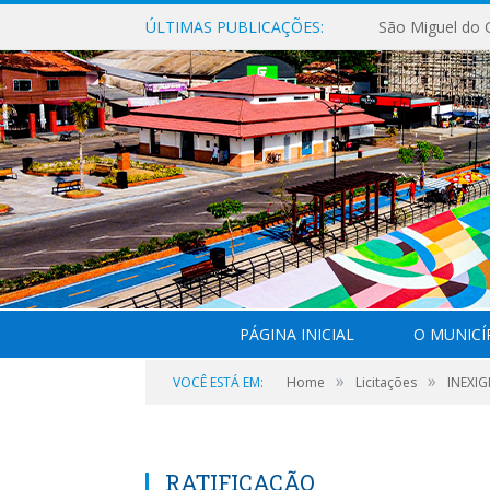
ÚLTIMAS PUBLICAÇÕES:
PÁGINA INICIAL
O MUNICÍ
»
»
VOCÊ ESTÁ EM:
Home
Licitações
INEXIG
RATIFICAÇÃO