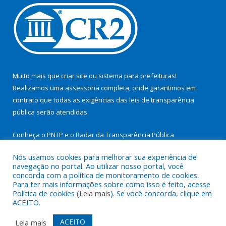
Muito mais que
criar site
ou
sistema para prefeituras
!
Realizamos uma
assessoria
completa, onde garantimos em
contrato que todas as exigências das
leis de transparência
pública
serão atendidas.
Conheça o
PNTP
e o
Radar da Transparência Pública
Nós usamos cookies para melhorar sua experiência de
navegação no portal. Ao utilizar nosso portal, você
concorda com a política de monitoramento de cookies.
Para ter mais informações sobre como isso é feito, acesse
Todos os direitos reservados a Prefeitura Municipal de São
Política de cookies (
Leia mais
). Se você concorda, clique em
Miguel do Guamá.
ACEITO.
Mapa do Site
Acessar Área Administrativa
ACEITO
Leia mais