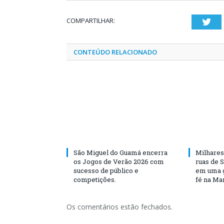
COMPARTILHAR:
Twi
CONTEÚDO RELACIONADO
São Miguel do Guamá encerra
Milhares
os Jogos de Verão 2026 com
ruas de 
sucesso de público e
em uma g
competições.
fé na Ma
Os comentários estão fechados.