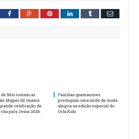
tter
Facebook
Google+
Pinterest
LinkedIn
Tumblr
Email
 de fiéis tomam as
Famílias guamaenses
São Miguel do Guamá
prestigiam uma tarde de muita
rande celebração de
alegria na edição especial do
rcha para Jesus 2026.
Orla Kids.