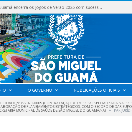
São Miguel do Guamá encerra os Jogos de Verão 2026 com sucesso de público e competições.
PIO
O GOVERNO
PUBLICAÇÕES OFICIAIS
IBILIDADE Nº 6/2023-0009 (CONTRATAÇÃO DE EMPRESA ESPECIALIZADA NA PRE
ELABORAÇÃO DE PLANEJAMENTOS ESTRATÉGICOS, COM O ESCOPO DE DAR SUPO
»
CRETARIA MUNICIPAL DE SAÚDE DE SÃO MIGUEL DO GUAMÁ/PA)
PAR.JURÍD