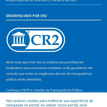
DESENVOLVIDO POR CR2
Muito mais que
criar site
ou
sistema para prefeituras
!
Realizamos uma
assessoria
completa, onde garantimos em
contrato que todas as exigências das
leis de transparência
pública
serão atendidas.
Conheça o
PNTP
e o
Radar da Transparência Pública
Nós usamos cookies para melhorar sua experiência de
navegação no portal. Ao utilizar nosso portal, você