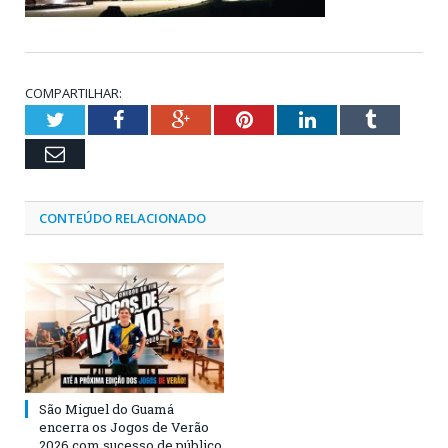
COMPARTILHAR:
Twitter
Facebook
Google+
Pinterest
LinkedIn
Tumblr
Email
CONTEÚDO RELACIONADO
São Miguel do Guamá
encerra os Jogos de Verão
2026 com sucesso de público