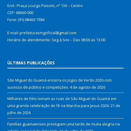
End.: Praça Licurgo Peixoto, nº 130 – Centro
CEP: 68660-000
Fone: (91) 98463-7384
E-mail: prefeiturasmgoficial@gmail.com
Horário de atendimento: Seg à Sex – Das 08:00 as 13:00
ÚLTIMAS PUBLICAÇÕES
São Miguel do Guamá encerra os Jogos de Verão 2026 com
sucesso de público e competições.
4 de agosto de 2026
Milhares de fiéis tomam as ruas de São Miguel do Guamá em
uma grande celebração de fé na Marcha para Jesus 2026.
21 de
julho de 2026
Famílias guamaenses prestigiam uma tarde de muita alegria na
edição especial do Orla Kids.
21 de julho de 2026