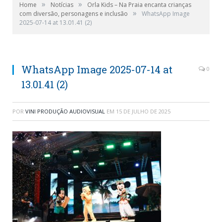
»
»
Home
Notícias
Orla Kids – Na Praia encanta crianças
»
com diversão, personagens e inclusão
WhatsApp Image
2025-07-14 at 13.01.41 (2)
WhatsApp Image 2025-07-14 at
0
13.01.41 (2)
POR
VINI PRODUÇÃO AUDIOVISUAL
EM
15 DE JULHO DE 2025