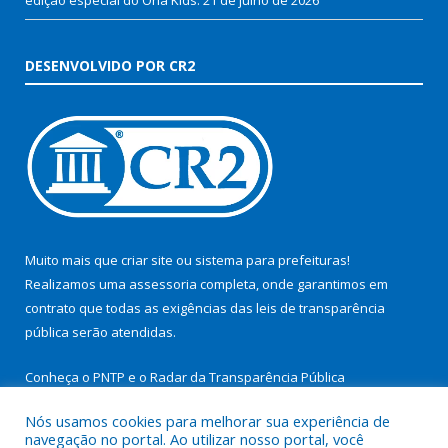
DESENVOLVIDO POR CR2
Muito mais que
criar site
ou
sistema para prefeituras
!
Realizamos uma
assessoria
completa, onde garantimos em
contrato que todas as exigências das
leis de transparência
pública
serão atendidas.
Conheça o
PNTP
e o
Radar da Transparência Pública
Nós usamos cookies para melhorar sua experiência de
navegação no portal. Ao utilizar nosso portal, você