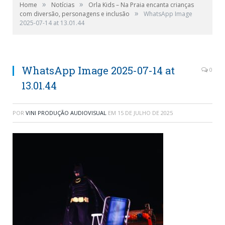
»
»
Home
Notícias
Orla Kids – Na Praia encanta crianças
»
com diversão, personagens e inclusão
WhatsApp Image
2025-07-14 at 13.01.44
WhatsApp Image 2025-07-14 at
0
13.01.44
POR
VINI PRODUÇÃO AUDIOVISUAL
EM
15 DE JULHO DE 2025