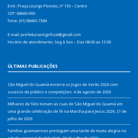
End.: Praça Licurgo Peixoto, nº 130 – Centro
CEP: 68660-000
Fone: (91) 98463-7384
E-mail: prefeiturasmgoficial@gmail.com
Horário de atendimento: Seg à Sex – Das 08:00 as 13:00
ÚLTIMAS PUBLICAÇÕES
São Miguel do Guamá encerra os Jogos de Verão 2026 com
sucesso de público e competições.
4 de agosto de 2026
Milhares de fiéis tomam as ruas de São Miguel do Guamá em
uma grande celebração de fé na Marcha para Jesus 2026.
21 de
julho de 2026
Famílias guamaenses prestigiam uma tarde de muita alegria na
edição especial do Orla Kids.
21 de julho de 2026