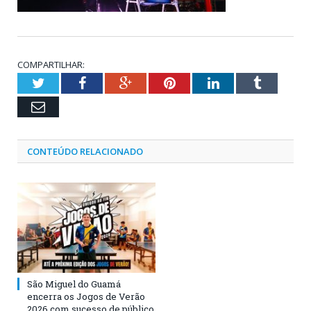
COMPARTILHAR:
Twitter
Facebook
Google+
Pinterest
LinkedIn
Tumblr
Email
CONTEÚDO RELACIONADO
São Miguel do Guamá
encerra os Jogos de Verão
2026 com sucesso de público