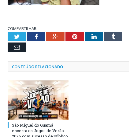
COMPARTILHAR:
Twitter
Facebook
Google+
Pinterest
LinkedIn
Tumblr
Email
CONTEÚDO RELACIONADO
São Miguel do Guamá
encerra os Jogos de Verão
2026 com sucesso de público