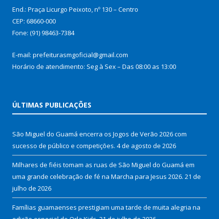
End.: Praça Licurgo Peixoto, nº 130 – Centro
CEP: 68660-000
Fone: (91) 98463-7384
E-mail: prefeiturasmgoficial@gmail.com
Horário de atendimento: Seg à Sex – Das 08:00 as 13:00
ÚLTIMAS PUBLICAÇÕES
São Miguel do Guamá encerra os Jogos de Verão 2026 com
sucesso de público e competições.
4 de agosto de 2026
Milhares de fiéis tomam as ruas de São Miguel do Guamá em
uma grande celebração de fé na Marcha para Jesus 2026.
21 de
julho de 2026
Famílias guamaenses prestigiam uma tarde de muita alegria na
edição especial do Orla Kids.
21 de julho de 2026