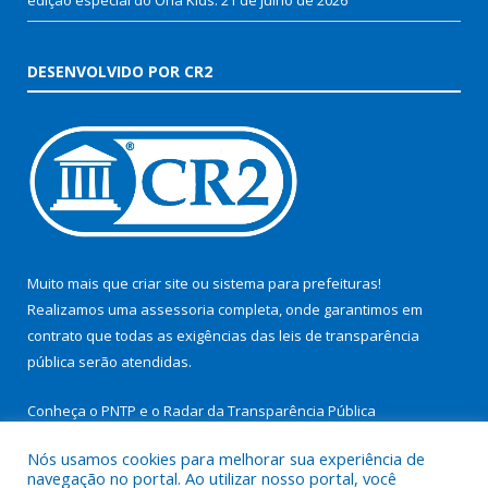
DESENVOLVIDO POR CR2
Muito mais que
criar site
ou
sistema para prefeituras
!
Realizamos uma
assessoria
completa, onde garantimos em
contrato que todas as exigências das
leis de transparência
pública
serão atendidas.
Conheça o
PNTP
e o
Radar da Transparência Pública
Nós usamos cookies para melhorar sua experiência de
navegação no portal. Ao utilizar nosso portal, você