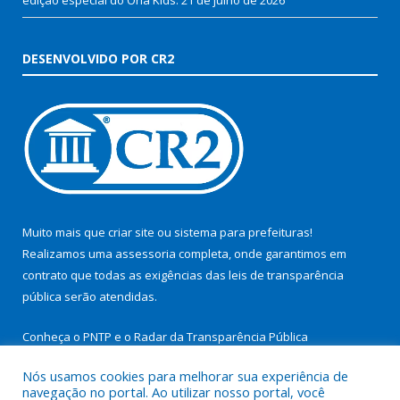
DESENVOLVIDO POR CR2
Muito mais que
criar site
ou
sistema para prefeituras
!
Realizamos uma
assessoria
completa, onde garantimos em
contrato que todas as exigências das
leis de transparência
pública
serão atendidas.
Conheça o
PNTP
e o
Radar da Transparência Pública
Nós usamos cookies para melhorar sua experiência de
navegação no portal. Ao utilizar nosso portal, você