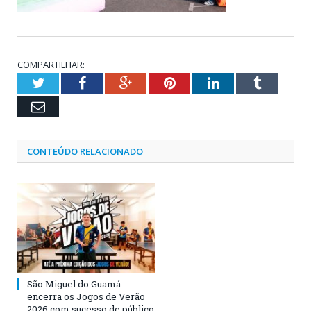
COMPARTILHAR:
Twitter
Facebook
Google+
Pinterest
LinkedIn
Tumblr
Email
CONTEÚDO RELACIONADO
São Miguel do Guamá
encerra os Jogos de Verão
2026 com sucesso de público