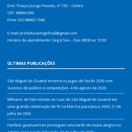
End.: Praça Licurgo Peixoto, nº 130 – Centro
CEP: 68660-000
Fone: (91) 98463-7384
E-mail: prefeiturasmgoficial@gmail.com
Horário de atendimento: Seg à Sex – Das 08:00 as 13:00
ÚLTIMAS PUBLICAÇÕES
São Miguel do Guamá encerra os Jogos de Verão 2026 com
sucesso de público e competições.
4 de agosto de 2026
Milhares de fiéis tomam as ruas de São Miguel do Guamá em
uma grande celebração de fé na Marcha para Jesus 2026.
21 de
julho de 2026
Famílias guamaenses prestigiam uma tarde de muita alegria na
edição especial do Orla Kids.
21 de julho de 2026