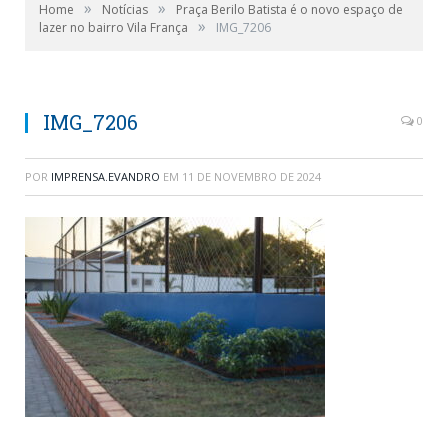
»
»
Home
Notícias
Praça Berilo Batista é o novo espaço de
»
lazer no bairro Vila França
IMG_7206
IMG_7206
0
POR
IMPRENSA.EVANDRO
EM
11 DE NOVEMBRO DE 2024