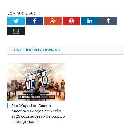
COMPARTILHAR:
Twitter
Facebook
Google+
Pinterest
LinkedIn
Tumblr
Email
CONTEÚDO RELACIONADO
São Miguel do Guamá
encerra os Jogos de Verão
2026 com sucesso de público
e competições.