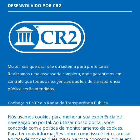
DESENVOLVIDO POR CR2
Muito mais que
criar site
ou
sistema para prefeituras
!
Realizamos uma
assessoria
completa, onde garantimos em
contrato que todas as exigências das
leis de transparência
pública
serão atendidas.
Conheça o
PNTP
e o
Radar da Transparência Pública
Nós usamos cookies para melhorar sua experiência de
navegação no portal. Ao utilizar nosso portal, você
concorda com a política de monitoramento de cookies.
Para ter mais informações sobre como isso é feito, acesse
Todos os direitos reservados a Prefeitura Municipal de São
Política de cookies (
Leia mais
). Se você concorda, clique em