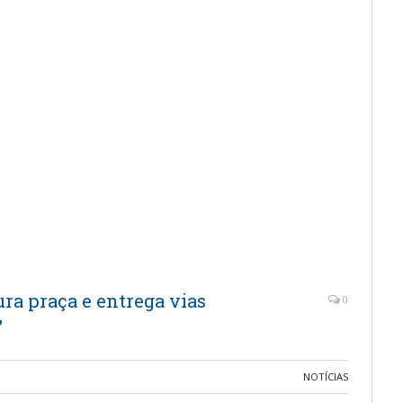
ura praça e entrega vias
0
”
NOTÍCIAS