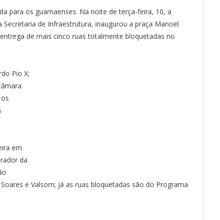
ida para os guamaenses. Na noite de terça-feira, 10, a
 Secretaria de Infraestrutura, inaugurou a praça Manoel
 entrega de mais cinco ruas totalmente bloquetadas no
rdo Pio X;
 câmara
 os
s
eira em
rador da
ão
 Soares e Valsom; já as ruas bloquetadas são do Programa