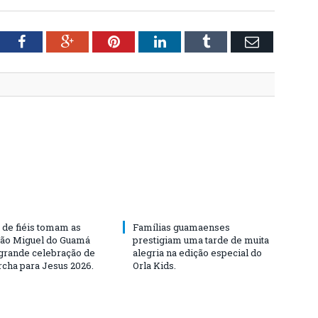
tter
Facebook
Google+
Pinterest
LinkedIn
Tumblr
Email
 de fiéis tomam as
Famílias guamaenses
São Miguel do Guamá
prestigiam uma tarde de muita
rande celebração de
alegria na edição especial do
rcha para Jesus 2026.
Orla Kids.