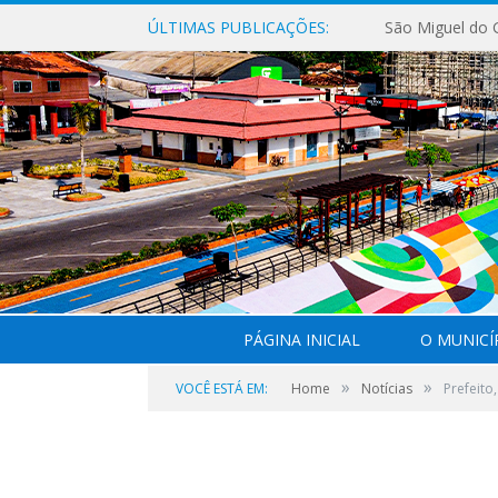
ÚLTIMAS PUBLICAÇÕES:
PÁGINA INICIAL
O MUNICÍ
»
»
VOCÊ ESTÁ EM:
Home
Notícias
Prefeito