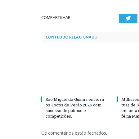
COMPARTILHAR:
Twi
CONTEÚDO RELACIONADO
São Miguel do Guamá encerra
Milhares
os Jogos de Verão 2026 com
ruas de 
sucesso de público e
em uma g
competições.
fé na Ma
Os comentários estão fechados.