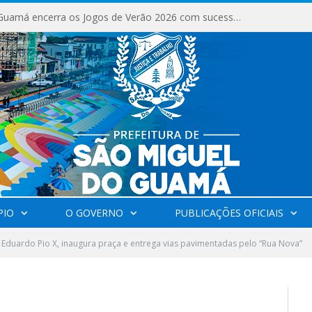
São Miguel do Guamá encerra os Jogos de Verão 2026 com sucesso de público e competições.
PIO
O GOVERNO
PUBLICAÇÕES OFICIAIS
, Eduardo Pio X, inaugura praça e entrega vias pavimentadas pelo “Rua Nova”