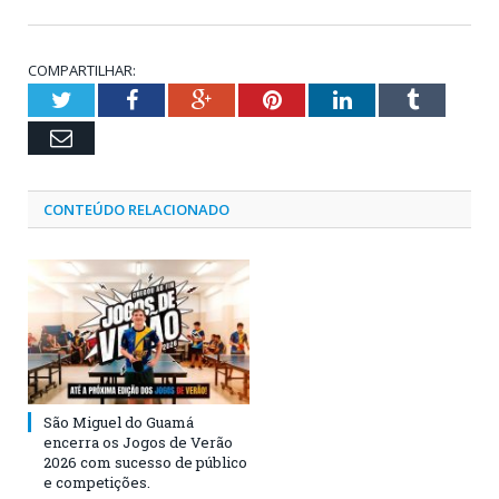
COMPARTILHAR:
Twitter
Facebook
Google+
Pinterest
LinkedIn
Tumblr
Email
CONTEÚDO RELACIONADO
São Miguel do Guamá
encerra os Jogos de Verão
2026 com sucesso de público
e competições.