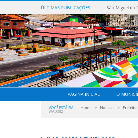
ÚLTIMAS PUBLICAÇÕES:
PÁGINA INICIAL
O MUNICÍ
»
»
VOCÊ ESTÁ EM:
Home
Notícias
Prefeitu
WA0082