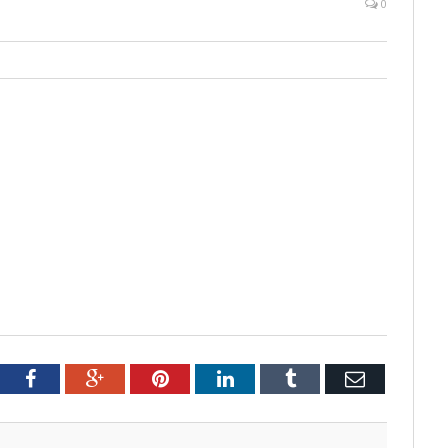
0
tter
Facebook
Google+
Pinterest
LinkedIn
Tumblr
Email