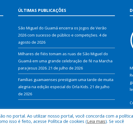
ÚLTIMAS PUBLICAÇÕES
D
São Miguel do Guamá encerra os Jogos de Verão
2026 com sucesso de público e competições.
4 de
agosto de 2026
Milhares de fiéis tomam as ruas de São Miguel do
Guamá em uma grande celebração de fé na Marcha
para Jesus 2026.
21 de julho de 2026
M
R
Famílias guamaenses prestigiam uma tarde de muita
g
alegria na edição especial do Orla Kids.
21 de julho
l
de 2026
C
 no portal. Ao utilizar nosso portal, você concorda com a polític
 isso é feito, acesse Política de cookies (
Leia mais
). Se você