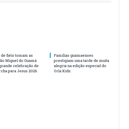
 de fiéis tomam as
Famílias guamaenses
São Miguel do Guamá
prestigiam uma tarde de muita
rande celebração de
alegria na edição especial do
rcha para Jesus 2026.
Orla Kids.