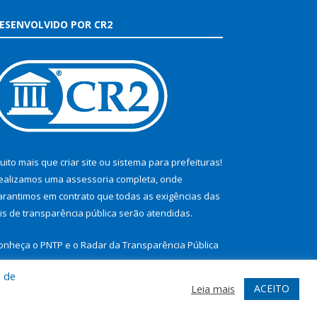
ESENVOLVIDO POR CR2
uito mais que
criar site
ou
sistema para prefeituras
!
ealizamos uma
assessoria
completa, onde
arantimos em contrato que todas as exigências das
eis de transparência pública
serão atendidas.
onheça o
PNTP
e o
Radar da Transparência Pública
a de
ACEITO
Leia mais