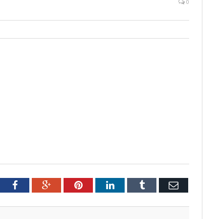
0
tter
Facebook
Google+
Pinterest
LinkedIn
Tumblr
Email