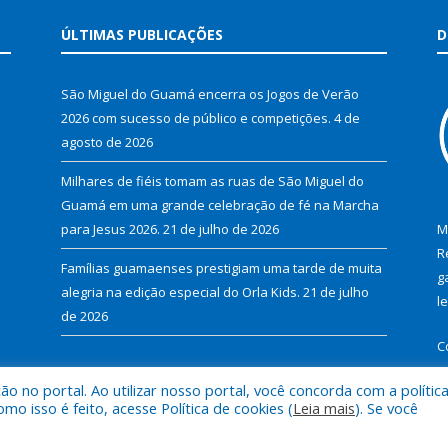
ÚLTIMAS PUBLICAÇÕES
D
São Miguel do Guamá encerra os Jogos de Verão
2026 com sucesso de público e competições.
4 de
agosto de 2026
Milhares de fiéis tomam as ruas de São Miguel do
Guamá em uma grande celebração de fé na Marcha
para Jesus 2026.
21 de julho de 2026
M
R
Famílias guamaenses prestigiam uma tarde de muita
g
alegria na edição especial do Orla Kids.
21 de julho
l
de 2026
C
 no portal. Ao utilizar nosso portal, você concorda com a polític
 isso é feito, acesse Política de cookies (
Leia mais
). Se você