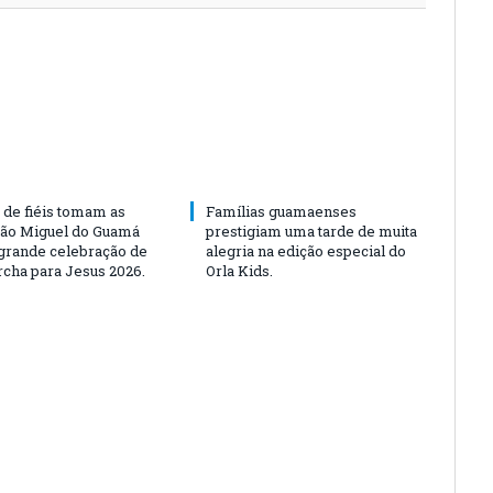
 de fiéis tomam as
Famílias guamaenses
São Miguel do Guamá
prestigiam uma tarde de muita
rande celebração de
alegria na edição especial do
rcha para Jesus 2026.
Orla Kids.