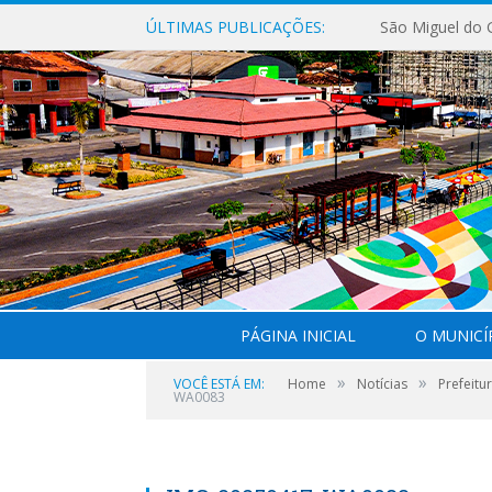
ÚLTIMAS PUBLICAÇÕES:
PÁGINA INICIAL
O MUNICÍ
»
»
VOCÊ ESTÁ EM:
Home
Notícias
Prefeitu
WA0083