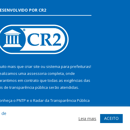
ESENVOLVIDO POR CR2
uito mais que
criar site
ou
sistema para prefeituras
!
ealizamos uma
assessoria
completa, onde
arantimos em contrato que todas as exigências das
eis de transparência pública
serão atendidas.
onheça o
PNTP
e o
Radar da Transparência Pública
a de
ACEITO
Leia mais