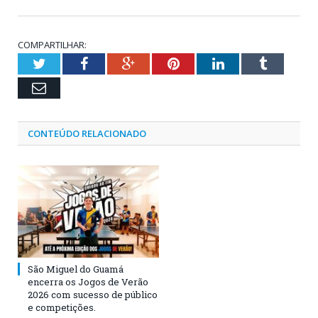
COMPARTILHAR:
Twitter
Facebook
Google+
Pinterest
LinkedIn
Tumblr
Email
CONTEÚDO RELACIONADO
São Miguel do Guamá
encerra os Jogos de Verão
2026 com sucesso de público
e competições.