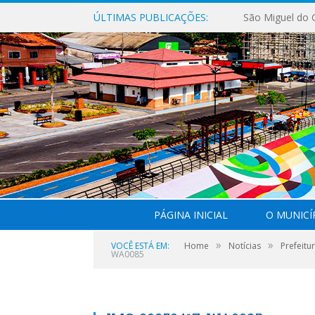
ÚLTIMAS PUBLICAÇÕES:
PÁGINA INICIAL
O MUNICÍ
»
»
VOCÊ ESTÁ EM:
Home
Notícias
Prefeitu
WA0085