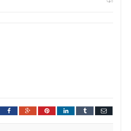
0
tter
Facebook
Google+
Pinterest
LinkedIn
Tumblr
Email