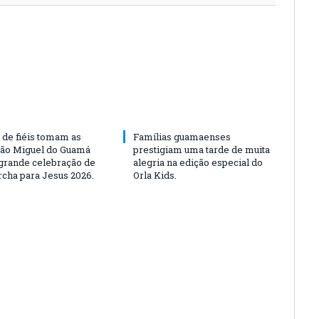
 de fiéis tomam as
Famílias guamaenses
São Miguel do Guamá
prestigiam uma tarde de muita
rande celebração de
alegria na edição especial do
rcha para Jesus 2026.
Orla Kids.