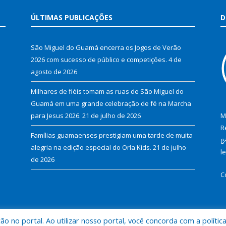
ÚLTIMAS PUBLICAÇÕES
D
São Miguel do Guamá encerra os Jogos de Verão
2026 com sucesso de público e competições.
4 de
agosto de 2026
Milhares de fiéis tomam as ruas de São Miguel do
Guamá em uma grande celebração de fé na Marcha
para Jesus 2026.
21 de julho de 2026
M
R
Famílias guamaenses prestigiam uma tarde de muita
g
alegria na edição especial do Orla Kids.
21 de julho
l
de 2026
C
 no portal. Ao utilizar nosso portal, você concorda com a polític