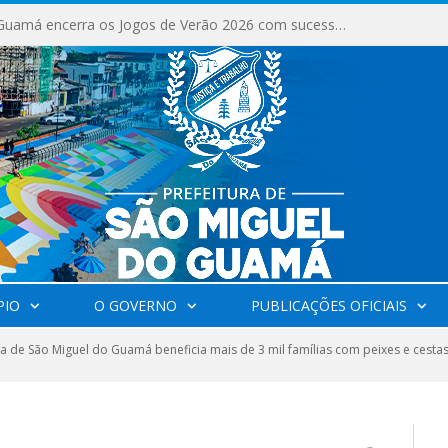
Milhares de fiéis tomam as ruas de São Miguel do Guamá em uma grande celebração de fé na Marcha para Jesus 2026.
PIO
O GOVERNO
PUBLICAÇÕES OFICIAIS
ra de São Miguel do Guamá beneficia mais de 3 mil famílias com peixes e cesta