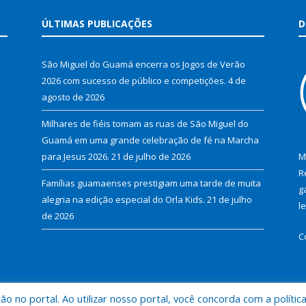
ÚLTIMAS PUBLICAÇÕES
D
São Miguel do Guamá encerra os Jogos de Verão
2026 com sucesso de público e competições.
4 de
agosto de 2026
Milhares de fiéis tomam as ruas de São Miguel do
Guamá em uma grande celebração de fé na Marcha
para Jesus 2026.
21 de julho de 2026
M
R
Famílias guamaenses prestigiam uma tarde de muita
g
alegria na edição especial do Orla Kids.
21 de julho
l
de 2026
C
 no portal. Ao utilizar nosso portal, você concorda com a polític