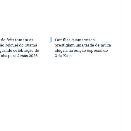
 de fiéis tomam as
Famílias guamaenses
São Miguel do Guamá
prestigiam uma tarde de muita
rande celebração de
alegria na edição especial do
rcha para Jesus 2026.
Orla Kids.