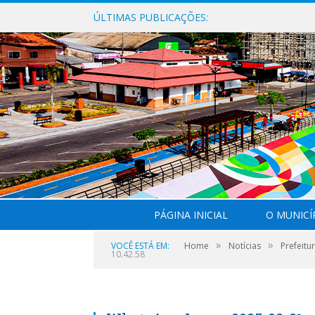
ÚLTIMAS PUBLICAÇÕES:
PÁGINA INICIAL
O MUNICÍ
»
»
VOCÊ ESTÁ EM:
Home
Notícias
Prefeitu
10.42.58