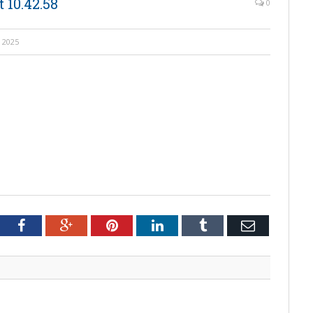
 10.42.58
0
 2025
tter
Facebook
Google+
Pinterest
LinkedIn
Tumblr
Email