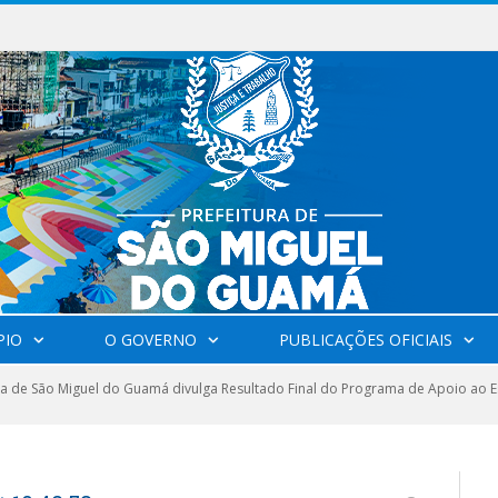
Milhares de fiéis tomam as ruas de São Miguel do Guamá em uma grande celebração de fé na Marcha para Jesus 2026.
PIO
O GOVERNO
PUBLICAÇÕES OFICIAIS
ra de São Miguel do Guamá divulga Resultado Final do Programa de Apoio ao E