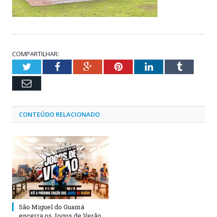
COMPARTILHAR:
Twitter
Facebook
Google+
Pinterest
LinkedIn
Tumblr
Email
CONTEÚDO RELACIONADO
São Miguel do Guamá
encerra os Jogos de Verão