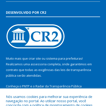
DESENVOLVIDO POR CR2
Muito mais que
criar site
ou
sistema para prefeituras
!
Realizamos uma
assessoria
completa, onde garantimos em
contrato que todas as exigências das
leis de transparência
pública
serão atendidas.
Conheça o
PNTP
e o
Radar da Transparência Pública
Nós usamos cookies para melhorar sua experiência de
navegação no portal. Ao utilizar nosso portal, você
concorda com a política de monitoramento de cookies.