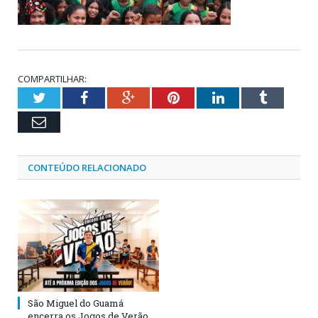
COMPARTILHAR:
Twitter
Facebook
Google+
Pinterest
LinkedIn
Tumblr
Email
CONTEÚDO RELACIONADO
São Miguel do Guamá
encerra os Jogos de Verão