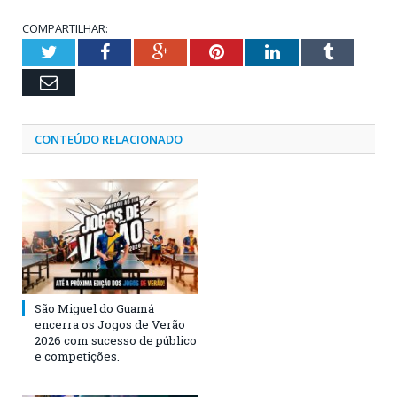
COMPARTILHAR:
Twitter
Facebook
Google+
Pinterest
LinkedIn
Tumblr
Email
CONTEÚDO RELACIONADO
São Miguel do Guamá
encerra os Jogos de Verão
2026 com sucesso de público
e competições.