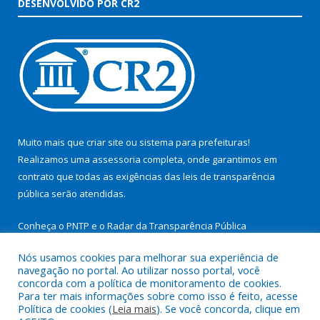
DESENVOLVIDO POR CR2
Muito mais que
criar site
ou
sistema para prefeituras
!
Realizamos uma
assessoria
completa, onde garantimos em
contrato que todas as exigências das
leis de transparência
pública
serão atendidas.
Conheça o
PNTP
e o
Radar da Transparência Pública
Nós usamos cookies para melhorar sua experiência de
navegação no portal. Ao utilizar nosso portal, você
concorda com a política de monitoramento de cookies.
Para ter mais informações sobre como isso é feito, acesse
Todos os direitos reservados a Prefeitura Municipal de São
Política de cookies (
Leia mais
). Se você concorda, clique em
Miguel do Guamá.