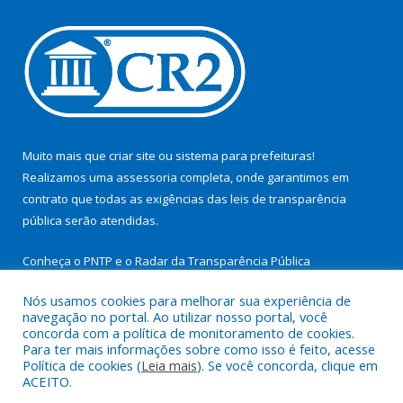
Muito mais que
criar site
ou
sistema para prefeituras
!
Realizamos uma
assessoria
completa, onde garantimos em
contrato que todas as exigências das
leis de transparência
pública
serão atendidas.
Conheça o
PNTP
e o
Radar da Transparência Pública
Nós usamos cookies para melhorar sua experiência de
navegação no portal. Ao utilizar nosso portal, você
concorda com a política de monitoramento de cookies.
Para ter mais informações sobre como isso é feito, acesse
Todos os direitos reservados a Prefeitura Municipal de São
Política de cookies (
Leia mais
). Se você concorda, clique em
Miguel do Guamá.
ACEITO.