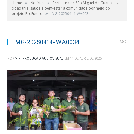
»
»
Home
Notícias
Prefeitura de São Miguel do Guamá leva
cidadania, saúde e bem-estar à comunidade por meio do
»
projeto ProFuturo
IMG-20250414-WA0034
IMG-20250414-WA0034
0
POR
VINI PRODUÇÃO AUDIOVISUAL
EM
14 DE ABRIL DE 2025