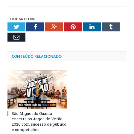
COMPARTILHAR:
Twitter
Facebook
Google+
Pinterest
LinkedIn
Tumblr
Email
CONTEÚDO RELACIONADO
São Miguel do Guamá
encerra os Jogos de Verão
2026 com sucesso de público
e competições.