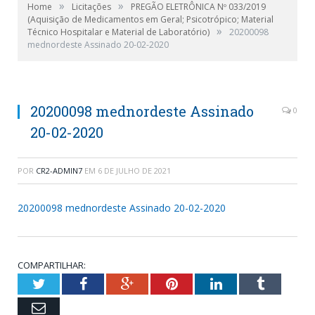
»
»
Home
Licitações
PREGÃO ELETRÔNICA Nº 033/2019
(Aquisição de Medicamentos em Geral; Psicotrópico; Material
»
Técnico Hospitalar e Material de Laboratório)
20200098
mednordeste Assinado 20-02-2020
20200098 mednordeste Assinado
0
20-02-2020
POR
CR2-ADMIN7
EM
6 DE JULHO DE 2021
20200098 mednordeste Assinado 20-02-2020
COMPARTILHAR:
Twitter
Facebook
Google+
Pinterest
LinkedIn
Tumblr
Email