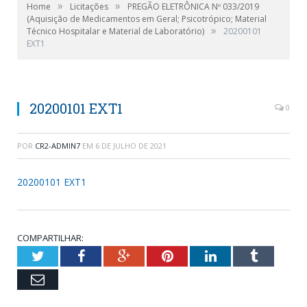
»
»
Home
Licitações
PREGÃO ELETRÔNICA Nº 033/2019
(Aquisição de Medicamentos em Geral; Psicotrópico; Material
»
Técnico Hospitalar e Material de Laboratório)
20200101
EXT1
20200101 EXT1
0
POR
CR2-ADMIN7
EM
6 DE JULHO DE 2021
20200101 EXT1
COMPARTILHAR:
Twitter
Facebook
Google+
Pinterest
LinkedIn
Tumblr
Email