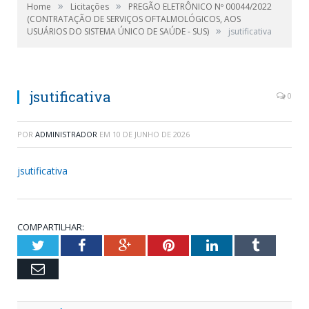
»
»
Home
Licitações
PREGÃO ELETRÔNICO Nº 00044/2022
(CONTRATAÇÃO DE SERVIÇOS OFTALMOLÓGICOS, AOS
»
USUÁRIOS DO SISTEMA ÚNICO DE SAÚDE - SUS)
jsutificativa
jsutificativa
0
POR
ADMINISTRADOR
EM
10 DE JUNHO DE 2026
jsutificativa
COMPARTILHAR:
Twitter
Facebook
Google+
Pinterest
LinkedIn
Tumblr
Email