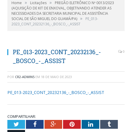
»
»
Home
Licitações
PREGÃO ELETRÔNICO Nº 0013/2023
(AQUISIÇÃO DE KIT DE ENXOVAL, OBJETIVANDO ATENDER AS
NECESSIDADES DA SECRETARIA MUNICIPAL DE ASSISTÊNCIA
»
SOCIAL DE SÃO MIGUEL DO GUAMÁ/PA)
PE_013-
2023_CONT_20232136_-_BOSCO_-_ASSIST
PE_013-2023_CONT_20232136_-
0
_BOSCO_-_ASSIST
POR
CR2-ADMIN5
EM
18 DE MAIO DE 2023
PE_013-2023_CONT_20232136_-_BOSCO_-_ASSIST
COMPARTILHAR:
Twitter
Facebook
Google+
Pinterest
LinkedIn
Tumblr