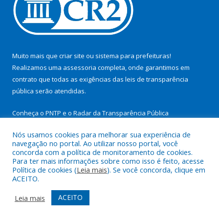
Muito mais que
criar site
ou
sistema para prefeituras
!
Realizamos uma
assessoria
completa, onde garantimos em
contrato que todas as exigências das
leis de transparência
pública
serão atendidas.
Conheça o
PNTP
e o
Radar da Transparência Pública
Nós usamos cookies para melhorar sua experiência de
navegação no portal. Ao utilizar nosso portal, você
concorda com a política de monitoramento de cookies.
Para ter mais informações sobre como isso é feito, acesse
Todos os direitos reservados a Prefeitura Municipal de São
Política de cookies (
Leia mais
). Se você concorda, clique em
Miguel do Guamá.
ACEITO.
Mapa do Site
Acessar Área Administrativa
ACEITO
Leia mais
Acessar Webmail