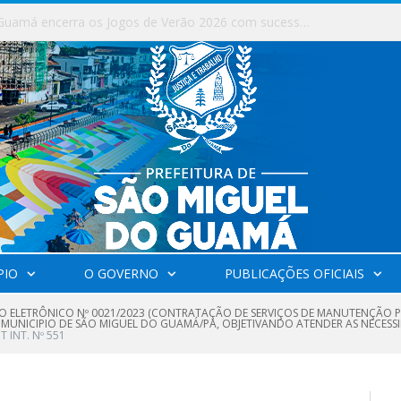
Milhares de fiéis tomam as ruas de São Miguel do Guamá em uma grande celebração de fé na Marcha para Jesus 2026.
PIO
O GOVERNO
PUBLICAÇÕES OFICIAIS
O ELETRÔNICO Nº 0021/2023 (CONTRATAÇÃO DE SERVIÇOS DE MANUTENÇÃO P
 MUNICIPIO DE SÃO MIGUEL DO GUAMÁ/PA, OBJETIVANDO ATENDER AS NECESSI
 INT. Nº 551