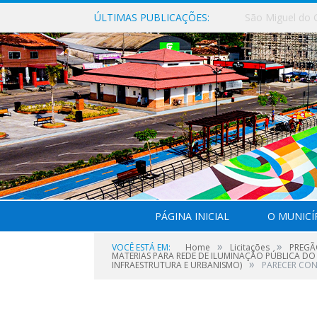
ÚLTIMAS PUBLICAÇÕES:
PÁGINA INICIAL
O MUNICÍ
»
»
VOCÊ ESTÁ EM:
Home
Licitações
PREGÃ
MATERIAS PARA REDE DE ILUMINAÇÃO PÚBLICA DO
»
INFRAESTRUTURA E URBANISMO)
PARECER CONT