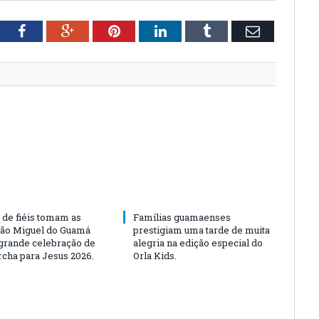
tter
Facebook
Google+
Pinterest
LinkedIn
Tumblr
Email
 de fiéis tomam as
Famílias guamaenses
São Miguel do Guamá
prestigiam uma tarde de muita
rande celebração de
alegria na edição especial do
rcha para Jesus 2026.
Orla Kids.