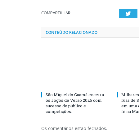
COMPARTILHAR:
Twi
CONTEÚDO RELACIONADO
São Miguel do Guamá encerra
Milhares
os Jogos de Verão 2026 com
ruas de 
sucesso de público e
em uma g
competições.
fé na Ma
Os comentários estão fechados.