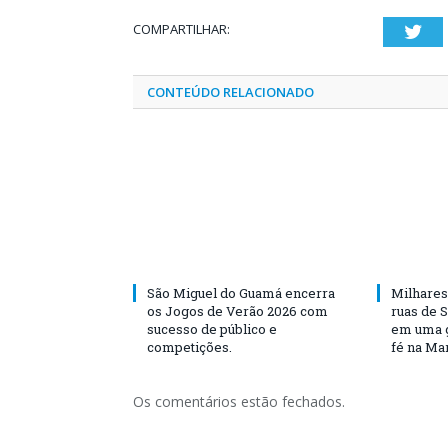
COMPARTILHAR:
Twi
CONTEÚDO RELACIONADO
São Miguel do Guamá encerra
Milhares
os Jogos de Verão 2026 com
ruas de 
sucesso de público e
em uma g
competições.
fé na Ma
Os comentários estão fechados.