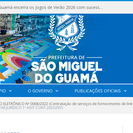
São Miguel do Guamá encerra os Jogos de Verão 2026 com sucesso de público e competições.
PIO
O GOVERNO
PUBLICAÇÕES OFICIAIS
 ELETRÔNICO Nº 0068/2022 (Contratação de serviços de fornecimento de link
PAR.JURÍDICO 1º ADIT.CONT.20232555