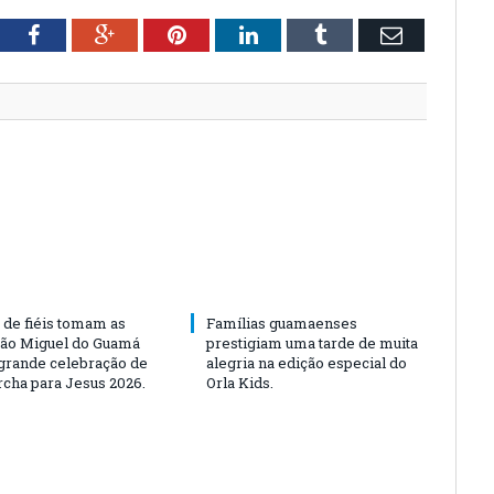
tter
Facebook
Google+
Pinterest
LinkedIn
Tumblr
Email
 de fiéis tomam as
Famílias guamaenses
São Miguel do Guamá
prestigiam uma tarde de muita
rande celebração de
alegria na edição especial do
rcha para Jesus 2026.
Orla Kids.