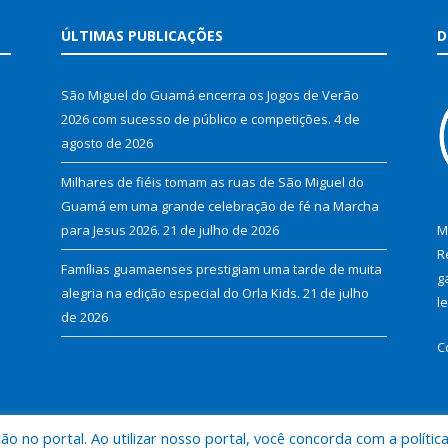
ÚLTIMAS PUBLICAÇÕES
D
São Miguel do Guamá encerra os Jogos de Verão
2026 com sucesso de público e competições.
4 de
agosto de 2026
Milhares de fiéis tomam as ruas de São Miguel do
Guamá em uma grande celebração de fé na Marcha
para Jesus 2026.
21 de julho de 2026
M
R
Famílias guamaenses prestigiam uma tarde de muita
g
alegria na edição especial do Orla Kids.
21 de julho
l
de 2026
C
 no portal. Ao utilizar nosso portal, você concorda com a polític