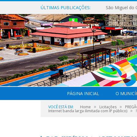
ÚLTIMAS PUBLICAÇÕES:
PÁGINA INICIAL
O MUNICÍ
»
»
VOCÊ ESTÁ EM:
Home
Licitações
PREGÃO
»
Internet banda larga ilimitada com IP público)