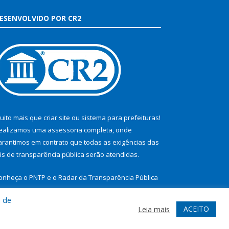
ESENVOLVIDO POR CR2
uito mais que
criar site
ou
sistema para prefeituras
!
ealizamos uma
assessoria
completa, onde
arantimos em contrato que todas as exigências das
eis de transparência pública
serão atendidas.
onheça o
PNTP
e o
Radar da Transparência Pública
a de
ACEITO
Leia mais