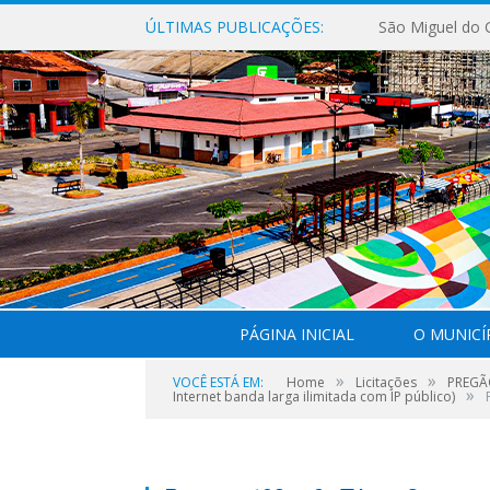
ÚLTIMAS PUBLICAÇÕES:
PÁGINA INICIAL
O MUNICÍ
»
»
VOCÊ ESTÁ EM:
Home
Licitações
PREGÃO
»
Internet banda larga ilimitada com IP público)