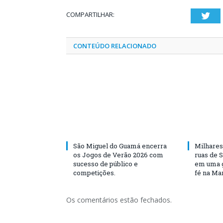
COMPARTILHAR:
Twi
CONTEÚDO RELACIONADO
São Miguel do Guamá encerra
Milhares
os Jogos de Verão 2026 com
ruas de 
sucesso de público e
em uma g
competições.
fé na Ma
Os comentários estão fechados.