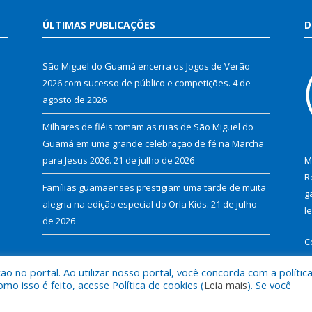
ÚLTIMAS PUBLICAÇÕES
D
São Miguel do Guamá encerra os Jogos de Verão
2026 com sucesso de público e competições.
4 de
agosto de 2026
Milhares de fiéis tomam as ruas de São Miguel do
Guamá em uma grande celebração de fé na Marcha
para Jesus 2026.
21 de julho de 2026
M
R
Famílias guamaenses prestigiam uma tarde de muita
g
alegria na edição especial do Orla Kids.
21 de julho
l
de 2026
C
 no portal. Ao utilizar nosso portal, você concorda com a polític
 isso é feito, acesse Política de cookies (
Leia mais
). Se você