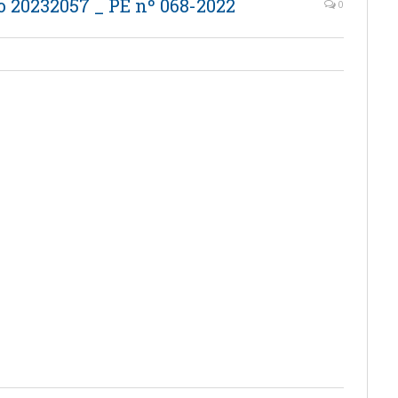
o 20232057 _ PE nº 068-2022
0