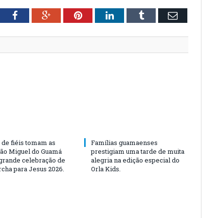
tter
Facebook
Google+
Pinterest
LinkedIn
Tumblr
Email
 de fiéis tomam as
Famílias guamaenses
São Miguel do Guamá
prestigiam uma tarde de muita
rande celebração de
alegria na edição especial do
rcha para Jesus 2026.
Orla Kids.