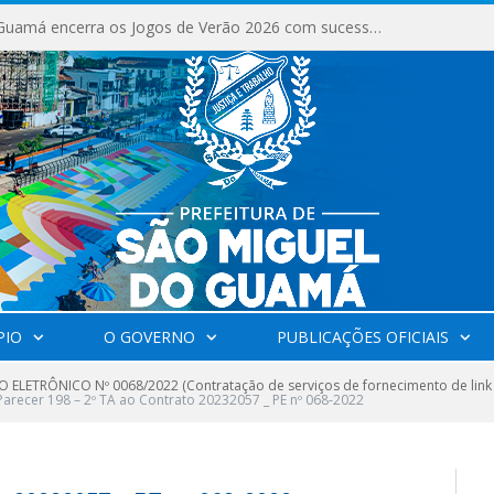
Milhares de fiéis tomam as ruas de São Miguel do Guamá em uma grande celebração de fé na Marcha para Jesus 2026.
PIO
O GOVERNO
PUBLICAÇÕES OFICIAIS
 ELETRÔNICO Nº 0068/2022 (Contratação de serviços de fornecimento de link
Parecer 198 – 2º TA ao Contrato 20232057 _ PE nº 068-2022