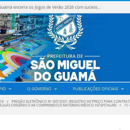
São Miguel do Guamá encerra os Jogos de Verão 2026 com sucesso de público e competições.
PIO
O GOVERNO
PUBLICAÇÕES OFICIAIS
»
19
PREGÃO ELETRÔNICO Nº 007/2021 (REGISTRO DE PREÇO PARA CONTRAT
»
 (GÁS OXIGÊNIO E AR COMPRIMIDO) E MATERIAIS MÉDICO HOSPITALAR)
PE 