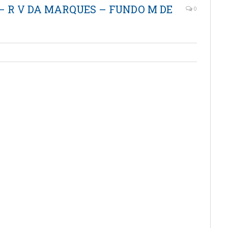
9 – R V DA MARQUES – FUNDO M DE
0