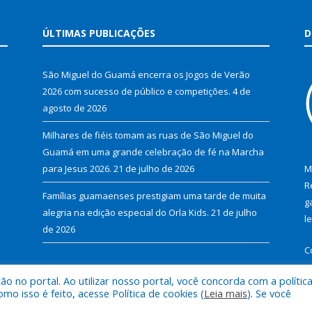
ÚLTIMAS PUBLICAÇÕES
D
São Miguel do Guamá encerra os Jogos de Verão
2026 com sucesso de público e competições.
4 de
agosto de 2026
Milhares de fiéis tomam as ruas de São Miguel do
Guamá em uma grande celebração de fé na Marcha
para Jesus 2026.
21 de julho de 2026
M
R
Famílias guamaenses prestigiam uma tarde de muita
g
alegria na edição especial do Orla Kids.
21 de julho
l
de 2026
C
 no portal. Ao utilizar nosso portal, você concorda com a polític
 isso é feito, acesse Política de cookies (
Leia mais
). Se você