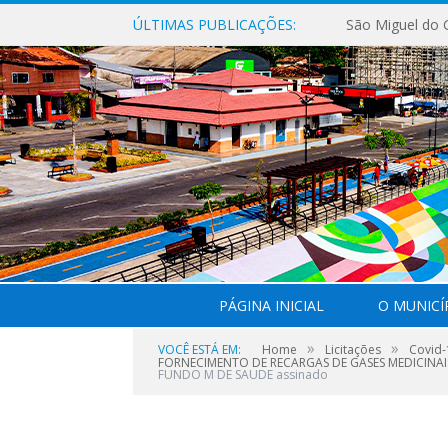
ÚLTIMAS PUBLICAÇÕES:
PÁGINA INICIAL
O MUNICÍ
»
»
VOCÊ ESTÁ EM:
Home
Licitações
Covid-
FORNECIMENTO DE RECARGAS DE GASES MEDICINAIS
FUNDO M DE SAUDE assinado