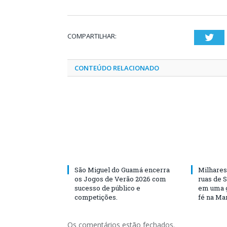
COMPARTILHAR:
Twi
CONTEÚDO RELACIONADO
São Miguel do Guamá encerra
Milhares
os Jogos de Verão 2026 com
ruas de 
sucesso de público e
em uma g
competições.
fé na Ma
Os comentários estão fechados.