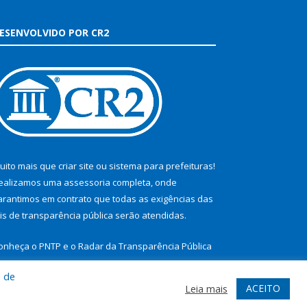
ESENVOLVIDO POR CR2
uito mais que
criar site
ou
sistema para prefeituras
!
ealizamos uma
assessoria
completa, onde
arantimos em contrato que todas as exigências das
eis de transparência pública
serão atendidas.
onheça o
PNTP
e o
Radar da Transparência Pública
a de
ACEITO
Leia mais