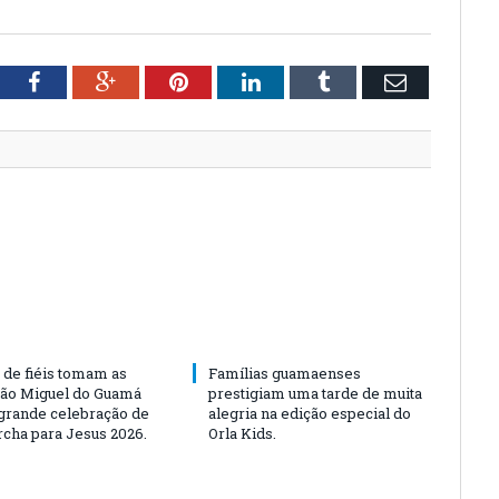
tter
Facebook
Google+
Pinterest
LinkedIn
Tumblr
Email
 de fiéis tomam as
Famílias guamaenses
São Miguel do Guamá
prestigiam uma tarde de muita
rande celebração de
alegria na edição especial do
rcha para Jesus 2026.
Orla Kids.