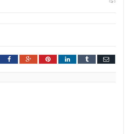
0
tter
Facebook
Google+
Pinterest
LinkedIn
Tumblr
Email