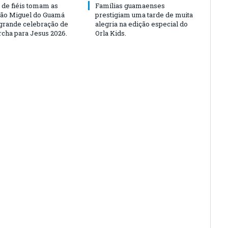
 de fiéis tomam as
Famílias guamaenses
São Miguel do Guamá
prestigiam uma tarde de muita
rande celebração de
alegria na edição especial do
rcha para Jesus 2026.
Orla Kids.