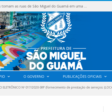
Milhares de fiéis tomam as ruas de São Miguel do Guamá em uma grande celebração de fé na Marcha para Jesus 2026.
PIO
O GOVERNO
PUBLICAÇÕES OFICIAIS
 ELETRÔNICO Nº 017/2020-SRP (fornecimento de prestação de serviços: (