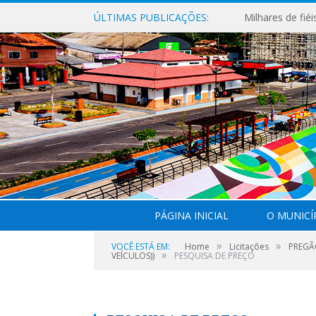
ÚLTIMAS PUBLICAÇÕES:
PÁGINA INICIAL
O MUNICÍ
»
»
VOCÊ ESTÁ EM:
Home
Licitações
PREGÃO
»
VEÍCULOS))
PESQUISA DE PREÇO