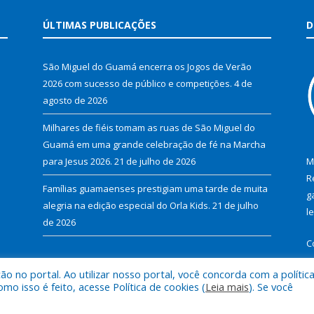
ÚLTIMAS PUBLICAÇÕES
D
São Miguel do Guamá encerra os Jogos de Verão
2026 com sucesso de público e competições.
4 de
agosto de 2026
Milhares de fiéis tomam as ruas de São Miguel do
Guamá em uma grande celebração de fé na Marcha
para Jesus 2026.
21 de julho de 2026
M
R
Famílias guamaenses prestigiam uma tarde de muita
g
alegria na edição especial do Orla Kids.
21 de julho
l
de 2026
C
 no portal. Ao utilizar nosso portal, você concorda com a polític
 isso é feito, acesse Política de cookies (
Leia mais
). Se você