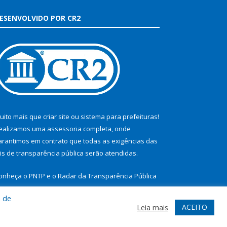
ESENVOLVIDO POR CR2
uito mais que
criar site
ou
sistema para prefeituras
!
ealizamos uma
assessoria
completa, onde
arantimos em contrato que todas as exigências das
eis de transparência pública
serão atendidas.
onheça o
PNTP
e o
Radar da Transparência Pública
a de
ACEITO
Leia mais